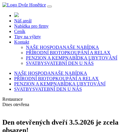
Náš areál
Nabídka pro firmy
Ceník
Tipy na výlety
Kontakt
NAŠE HOSPODA
NAŠE NABÍDKA
PŘÍRODNÍ BIOTOP
KOUPÁNÍ A RELAX
PENZION A KEMP
NABÍDKA UBYTOVÁNÍ
SVATBY
SVATEBNÍ DEN U NÁS
NAŠE HOSPODA
NAŠE NABÍDKA
PŘÍRODNÍ BIOTOP
KOUPÁNÍ A RELAX
PENZION A KEMP
NABÍDKA UBYTOVÁNÍ
SVATBY
SVATEBNÍ DEN U NÁS
Restaurace
Dnes otevřena
Den otevřených dveří 3.5.2026 je zcela
obsazen!