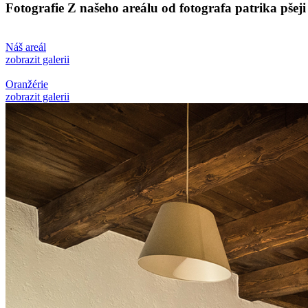
Fotografie Z našeho areálu od fotografa patrika pšeji
Náš areál
zobrazit galerii
Oranžérie
zobrazit galerii