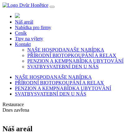
Náš areál
Nabídka pro firmy
Ceník
Tipy na výlety
Kontakt
NAŠE HOSPODA
NAŠE NABÍDKA
PŘÍRODNÍ BIOTOP
KOUPÁNÍ A RELAX
PENZION A KEMP
NABÍDKA UBYTOVÁNÍ
SVATBY
SVATEBNÍ DEN U NÁS
NAŠE HOSPODA
NAŠE NABÍDKA
PŘÍRODNÍ BIOTOP
KOUPÁNÍ A RELAX
PENZION A KEMP
NABÍDKA UBYTOVÁNÍ
SVATBY
SVATEBNÍ DEN U NÁS
Restaurace
Dnes zavřena
Náš areál