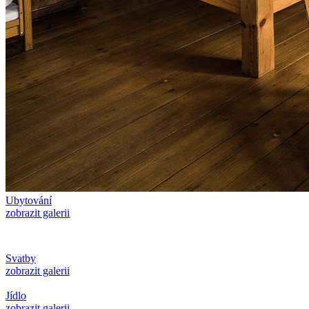
Ubytování
zobrazit galerii
Svatby
zobrazit galerii
Jídlo
zobrazit galerii