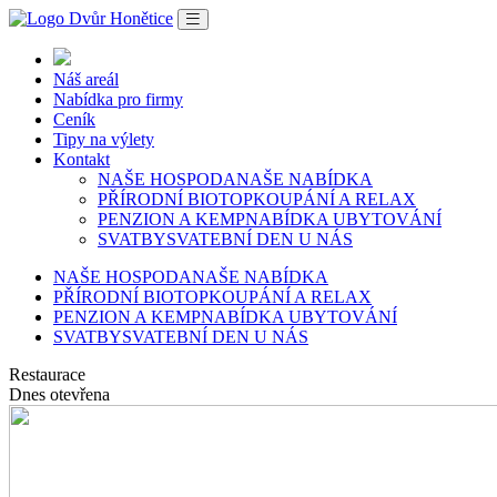
Náš areál
Nabídka pro firmy
Ceník
Tipy na výlety
Kontakt
NAŠE HOSPODA
NAŠE NABÍDKA
PŘÍRODNÍ BIOTOP
KOUPÁNÍ A RELAX
PENZION A KEMP
NABÍDKA UBYTOVÁNÍ
SVATBY
SVATEBNÍ DEN U NÁS
NAŠE HOSPODA
NAŠE NABÍDKA
PŘÍRODNÍ BIOTOP
KOUPÁNÍ A RELAX
PENZION A KEMP
NABÍDKA UBYTOVÁNÍ
SVATBY
SVATEBNÍ DEN U NÁS
Restaurace
Dnes otevřena