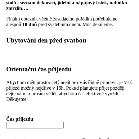
stolů , seznam dekorací, jídelní a nápojový lístek, nabídku
zmrzlin….
Finální dotazník včetně zasedacího pořádku potřebujeme
alespoň
10 dnů
před svatebním dnem. Moc děkujeme.
Ubytování den před svatbou
Orientační čas příjezdu
Abychom měli prostor celý areál pro Vás řádně připravit, je Váš
příjezd možný nejdříve v 15h. Pokud plánujete přijet později,
dejte nám to prosím vědět, abychom čas efektivně využili.
Děkujeme.
Čas příjezdu