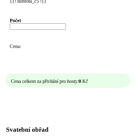
{{! dobrota_c5 !}}
Počet
Cena:
Cena celkem za přivítání pro hosty:
0
Kč
Svatební obřad