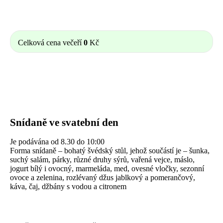
Celková cena večeří
0
Kč
Snídaně ve svatební den
Je podávána od 8.30 do 10:00
Forma snídaně – bohatý švédský stůl, jehož součástí je – šunka,
suchý salám, párky, různé druhy sýrů, vařená vejce, máslo,
jogurt bílý i ovocný, marmeláda, med, ovesné vločky, sezonní
ovoce a zelenina, rozlévaný džus jablkový a pomerančový,
káva, čaj, džbány s vodou a citronem