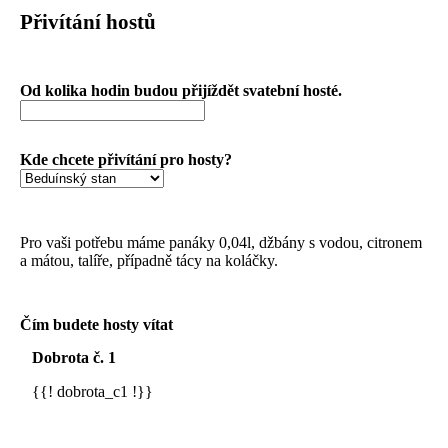
Přivítání hostů
Od kolika hodin budou přijíždět svatební hosté.
Kde chcete přivítání pro hosty?
Pro vaši potřebu máme panáky 0,04l, džbány s vodou, citronem
a mátou, talíře, případně tácy na koláčky.
Čím budete hosty vítat
Dobrota č. 1
{{! dobrota_c1 !}}