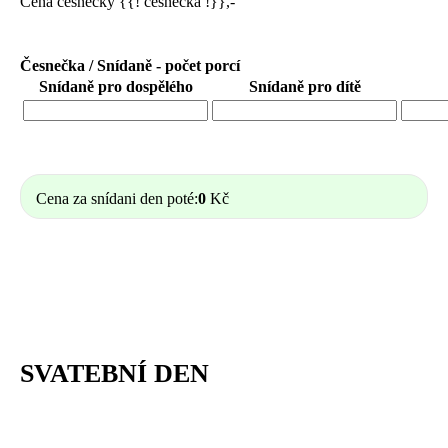
Cena česnečky {{! cesnecka !}},-
Česnečka / Snídaně - počet porcí
Snídaně pro dospělého
Snídaně pro dítě
Cena za snídani den poté:
0
Kč
SVATEBNÍ DEN