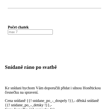
Počet chatek
Snídaně ráno po svatbě
Ke snídani bychom Vám doporučili přidat i silnou Honětickou
česnečku na spravení.
Cena snídaně {{! snidane_po_-_dospely !}},- dětská snídaně
{{! snidane_po_-_detsky !}},-