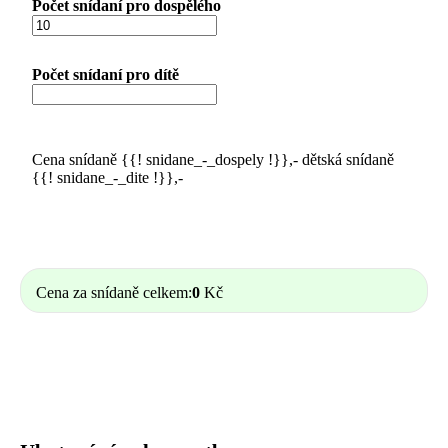
Počet snídaní pro dospělého
Počet snídaní pro dítě
Cena snídaně {{! snidane_-_dospely !}},- dětská snídaně
{{! snidane_-_dite !}},-
Cena za snídaně celkem:
0
Kč