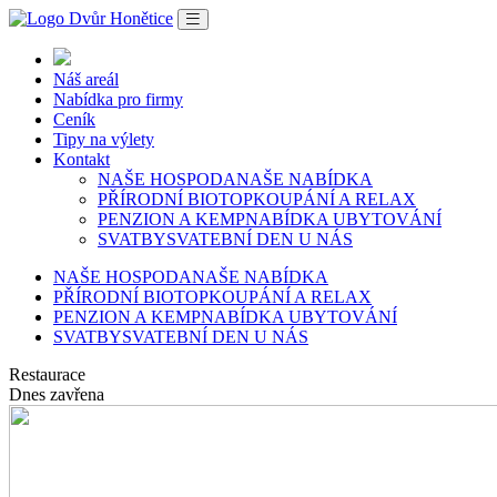
Náš areál
Nabídka pro firmy
Ceník
Tipy na výlety
Kontakt
NAŠE HOSPODA
NAŠE NABÍDKA
PŘÍRODNÍ BIOTOP
KOUPÁNÍ A RELAX
PENZION A KEMP
NABÍDKA UBYTOVÁNÍ
SVATBY
SVATEBNÍ DEN U NÁS
NAŠE HOSPODA
NAŠE NABÍDKA
PŘÍRODNÍ BIOTOP
KOUPÁNÍ A RELAX
PENZION A KEMP
NABÍDKA UBYTOVÁNÍ
SVATBY
SVATEBNÍ DEN U NÁS
Restaurace
Dnes zavřena