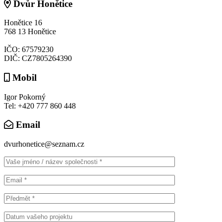
Dvůr Honětice
Honětice 16
768 13 Honětice
IČO: 67579230
DIČ: CZ7805264390
Mobil
Igor Pokorný
Tel: +420 777 860 448
Email
dvurhonetice@seznam.cz