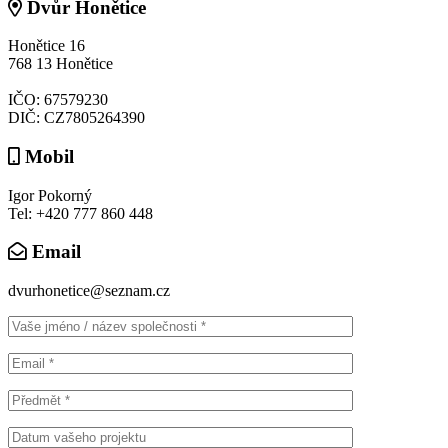
Dvůr Honětice
Honětice 16
768 13 Honětice
IČO: 67579230
DIČ: CZ7805264390
Mobil
Igor Pokorný
Tel: +420 777 860 448
Email
dvurhonetice@seznam.cz