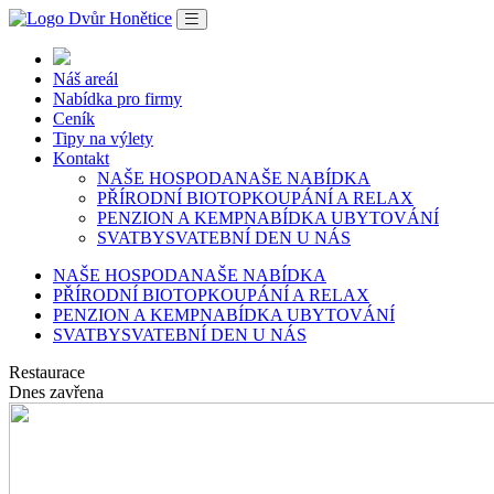
Náš areál
Nabídka pro firmy
Ceník
Tipy na výlety
Kontakt
NAŠE HOSPODA
NAŠE NABÍDKA
PŘÍRODNÍ BIOTOP
KOUPÁNÍ A RELAX
PENZION A KEMP
NABÍDKA UBYTOVÁNÍ
SVATBY
SVATEBNÍ DEN U NÁS
NAŠE HOSPODA
NAŠE NABÍDKA
PŘÍRODNÍ BIOTOP
KOUPÁNÍ A RELAX
PENZION A KEMP
NABÍDKA UBYTOVÁNÍ
SVATBY
SVATEBNÍ DEN U NÁS
Restaurace
Dnes zavřena