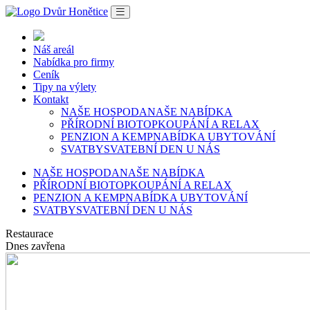
Náš areál
Nabídka pro firmy
Ceník
Tipy na výlety
Kontakt
NAŠE HOSPODA
NAŠE NABÍDKA
PŘÍRODNÍ BIOTOP
KOUPÁNÍ A RELAX
PENZION A KEMP
NABÍDKA UBYTOVÁNÍ
SVATBY
SVATEBNÍ DEN U NÁS
NAŠE HOSPODA
NAŠE NABÍDKA
PŘÍRODNÍ BIOTOP
KOUPÁNÍ A RELAX
PENZION A KEMP
NABÍDKA UBYTOVÁNÍ
SVATBY
SVATEBNÍ DEN U NÁS
Restaurace
Dnes zavřena