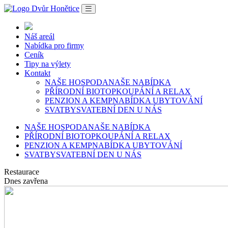
Náš areál
Nabídka pro firmy
Ceník
Tipy na výlety
Kontakt
NAŠE HOSPODA
NAŠE NABÍDKA
PŘÍRODNÍ BIOTOP
KOUPÁNÍ A RELAX
PENZION A KEMP
NABÍDKA UBYTOVÁNÍ
SVATBY
SVATEBNÍ DEN U NÁS
NAŠE HOSPODA
NAŠE NABÍDKA
PŘÍRODNÍ BIOTOP
KOUPÁNÍ A RELAX
PENZION A KEMP
NABÍDKA UBYTOVÁNÍ
SVATBY
SVATEBNÍ DEN U NÁS
Restaurace
Dnes zavřena