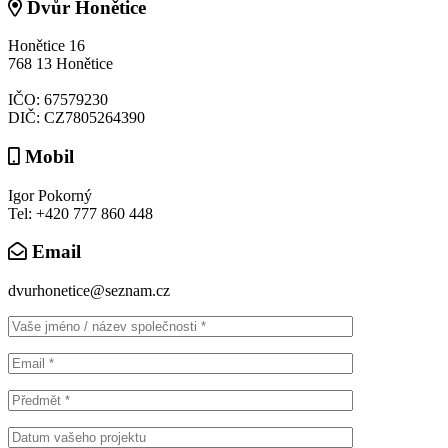
Dvůr Honětice
Honětice 16
768 13 Honětice
IČO: 67579230
DIČ: CZ7805264390
Mobil
Igor Pokorný
Tel: +420 777 860 448
Email
dvurhonetice@seznam.cz